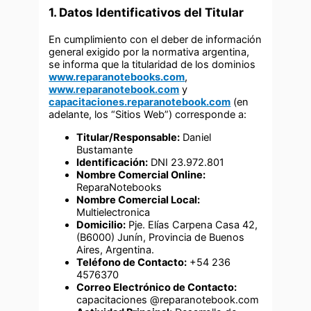
1. Datos Identificativos del Titular
En cumplimiento con el deber de información
general exigido por la normativa argentina,
se informa que la titularidad de los dominios
www.reparanotebooks.com
,
www.reparanotebook.com
y
capacitaciones.reparanotebook.com
(en
adelante, los “Sitios Web”) corresponde a:
Titular/Responsable:
Daniel
Bustamante
Identificación:
DNI 23.972.801
Nombre Comercial Online:
ReparaNotebooks
Nombre Comercial Local:
Multielectronica
Domicilio:
Pje. Elías Carpena Casa 42,
(B6000) Junín, Provincia de Buenos
Aires, Argentina.
Teléfono de Contacto:
+54 236
4576370
Correo Electrónico de Contacto:
capacitaciones @reparanotebook.com