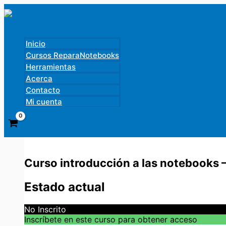
Ir
al
contenido
Inicio
Cursos ReparaNotebooks
Herramientas
Acerca
Contacto
Mi cuenta
Curso introducción a las notebooks –
Estado actual
No Inscrito
Inscríbete en este curso para obtener acceso